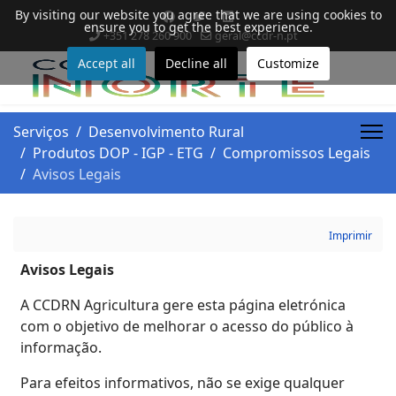
By visiting our website you agree that we are using cookies to
ensure you to get the best experience.
+351 278 260 900
geral@ccdr-n.pt
Accept all
Decline all
Customize
Serviços
Desenvolvimento Rural
Produtos DOP - IGP - ETG
Compromissos Legais
Avisos Legais
Imprimir
Avisos Legais
A CCDRN Agricultura gere esta página eletrónica
com o objetivo de melhorar o acesso do público à
informação.
Para efeitos informativos, não se exige qualquer