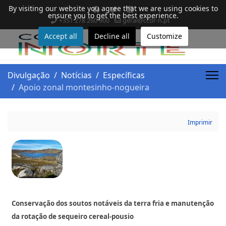
By visiting our website you agree that we are using cookies to
ensure you to get the best experience.
+351 278 260 900
geral@ccdr-n.pt
Accept all
Decline all
Customize
Divulgação
Notícias
Específicas
Apoio zonal montesinho-nogueira
Imprimir
Conservação dos soutos notáveis da terra fria e manutenção
da rotação de sequeiro cereal-pousio