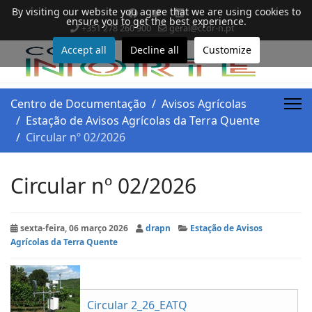
By visiting our website you agree that we are using cookies to
ensure you to get the best experience.
+351 278 260 900
geral@ccdr-n.pt
Accept all
Decline all
Customize
Centro de Documentação
Avisos Agrícolas
Estação de Avisos Agrícolas da Terra Quente
Circular nº 02/2026
Circular nº 02/2026
sexta-feira, 06 março 2026
drapn
Estação de Avisos
Agrícolas da Terra Quente
Circular 2_26_EATQ