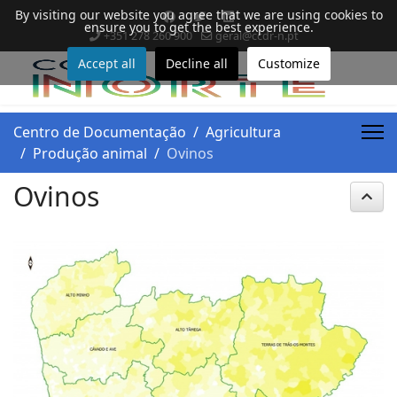
By visiting our website you agree that we are using cookies to
ensure you to get the best experience.
+351 278 260 900
geral@ccdr-n.pt
Accept all
Decline all
Customize
Centro de Documentação
Agricultura
Produção animal
Ovinos
Ovinos